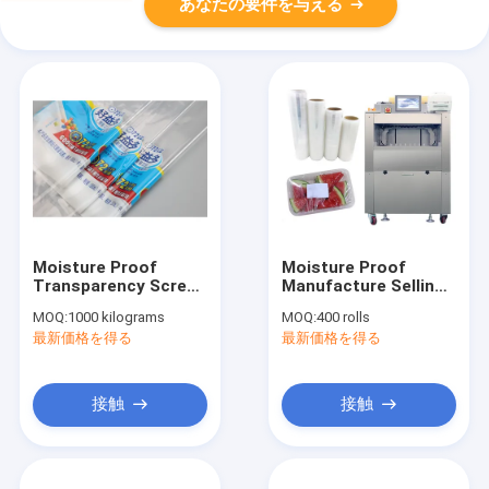
あなたの要件を与える
Moisture Proof
Moisture Proof
Transparency Screen
Manufacture Selling
Printing
Food Grade Wrapping
MOQ:
1000 kilograms
MOQ:
400 rolls
Transparency Film
Clear PE Stretch
最新価格を得る
最新価格を得る
Pof Heat Shrink Film
Laminated Cling Film
Pof Shrink Film Roll
Shrink Wrap Plastic
Film Roll for Food
接触
接触