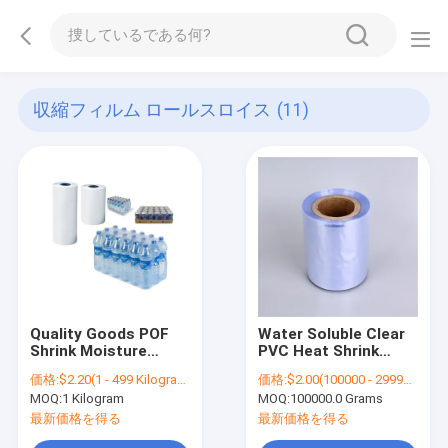
収縮フィルム ロールスロイス
(11)
Quality Goods POF
Water Soluble Clear
Shrink Moisture
PVC Heat Shrink
Proof High Speed ​​
Wrap Film For
価格:
$2.20(1 - 499 Kilograms) $2.16(500 - 999 Kilograms) $2.08(>=1000 Kilograms)
価格:
$2.00(100000 - 299999 Grams) $1.90(300000 - 499999 Grams) $1.80(>=500000 Grams)
Film Roll For Mineral
Beverage Bottle / Jar
MOQ:
1 Kilogram
MOQ:
100000.0 Grams
Water Bottles
/ Cosmetic
Packaging
最新価格を得る
最新価格を得る