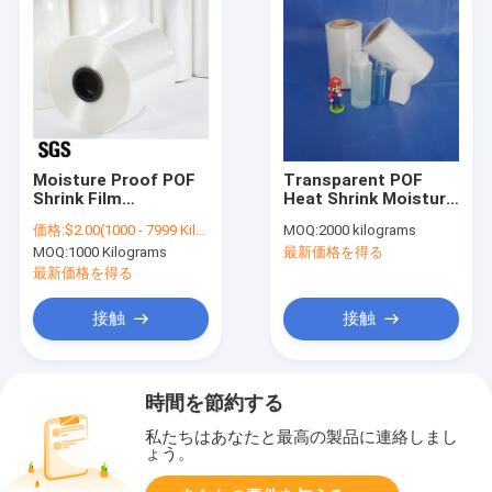
Moisture Proof POF
Transparent POF
Shrink Film
Heat Shrink Moisture
Perforated POF
Proof Plastic Sheet
価格:
$2.00(1000 - 7999 Kilograms) $1.80(8000 - 14999 Kilograms) $1.70(>=15000 Kilograms)
MOQ:
2000 kilograms
Shrink Wrap Film
MOQ:
1000 Kilograms
最新価格を得る
最新価格を得る
接触
接触
時間を節約する
私たちはあなたと最高の製品に連絡しまし
ょう。