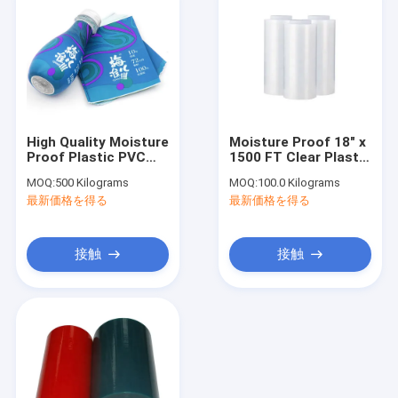
High Quality Moisture
Moisture Proof 18" x
Proof Plastic PVC
1500 FT Clear Plastic
Film /stretch
Hand Stretch Film
MOQ:
500 Kilograms
MOQ:
100.0 Kilograms
film/pet/ops shrink
Shrink Wrap Shipping
最新価格を得る
最新価格を得る
film
Envelope For Moving
接触
接触
ホーム
製品
企業情報