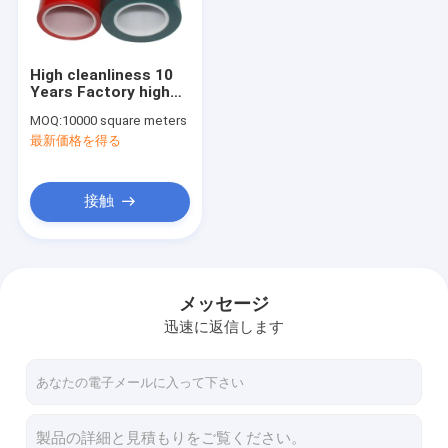
お問い合わせ
High cleanliness 10
Years Factory high
収縮フィルム ロールスロイス
clear pe shrink film
MOQ:
10000 square meters
packaging for PET
最新価格を得る
sheet pe shrink film
ポリ塩化ビニールの収縮フィルム
packaging
PETGの収縮フィルム
接触
POFの収縮フィルム
PEの収縮フィルム
メッセージ
迅速に返信します
PET収縮フィルム
飲み物 ボトルのラベル
OPS収縮フィルム