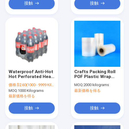
接触
接触
Waterproof Anti-Hot
Crafts Packing Roll
Hot Perforated Heat
POF Plastic Wrap
Shrink Wrap Jumbo
Moisture Proof
価格:
$2.60(1000 - 9999 Kilograms) $2.55(10000 - 99999 Kilograms) $2.50(>=100000 Kilograms)
MOQ:
2000 kilograms
Roll Plastic Shrink
Cross Linked Shrink
MOQ:
1000 Kilograms
最新価格を得る
Film
Film
最新価格を得る
接触
接触